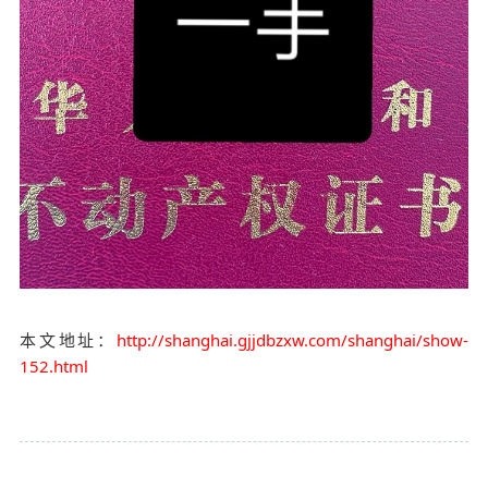
本文地址：
http://shanghai.gjjdbzxw.com/shanghai/show-
152.html